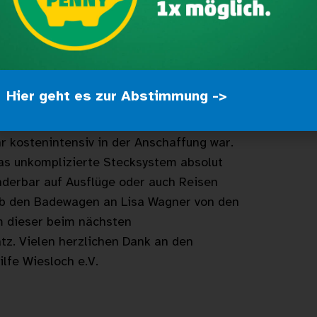
 eine große Summe. Als eines seiner
inanzierung eines Lifts für
d einsetzen.
rde er im Sommer auf eine Gruppe der
 aufmerksam, die im Rahmen der
Hier geht es zur Abstimmung ->
 war. Man kam ins Gespräch und wurde
ei den Offenen Hilfen eine willkommene
r kostenintensiv in der Anschaffung war.
s unkomplizierte Stecksystem absolut
nderbar auf Ausflüge oder auch Reisen
b den Badewagen an Lisa Wagner von den
m dieser beim nächsten
z. Vielen herzlichen Dank an den
fe Wiesloch e.V.