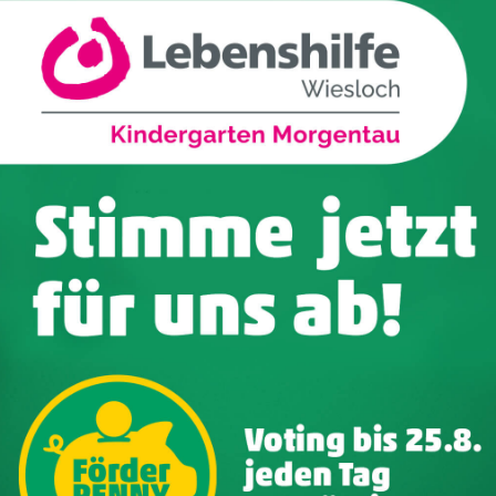
Kummerow blieb dennoch ein positiver
Mens
 Einschränkung das Reisen mit ihrem
h Ägypten entdeckte das Paar erstmals
Werde Te
ächtigung, den die Schweizer Stiftung
hauptamt
atte. Mit diesem „fahrbaren Liegestuhl“
esee oder das Schwimmbad zu gelangen.
Wir freue
ieb für den Sitzenden im Wasser
aktuellen
vor ihrer Erkrankung das Element Wasser
Jobs
– od
n Lebensqualität auch eine
thalt im Wasser. Und so wurde dieser
Mitm
en Reisen des Paares.
nkernd als „echter Wieslocher mit
tlichen Jahren in vielen Bereichen aktiv,
h voranzubringen. Als ehemaliger
 bekannt und sammelte dieses Jahr mit