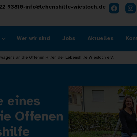
22 93810
·
info@lebenshilfe-wiesloch.de
Wer wir sind
Jobs
Aktuelles
Kon
gens an die Offenen Hilfen der Lebenshilfe Wiesloch e.V.
 eines
ie Offenen
hilfe