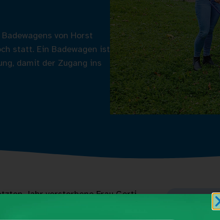
 Badewagens von Horst
ch statt. Ein Badewagen ist
ung, damit der Zugang ins
tzten Jahr verstorbene Frau Gerti
nden, aber dennoch unheilbaren Form von
Lust 