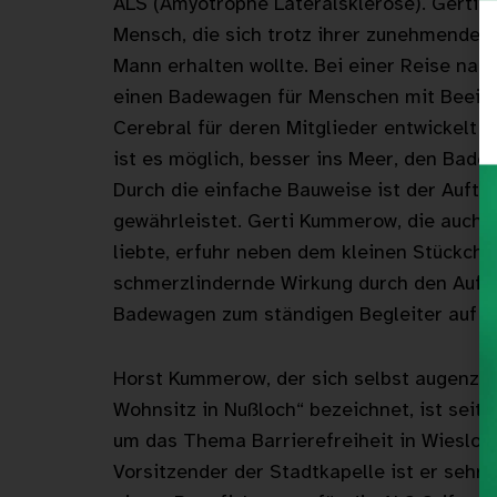
ALS (Amyotrophe Lateralsklerose). Gerti 
Mensch, die sich trotz ihrer zunehmenden
Mann erhalten wollte. Bei einer Reise nac
einen Badewagen für Menschen mit Beeintr
Cerebral für deren Mitglieder entwickelt h
ist es möglich, besser ins Meer, den Bad
Durch die einfache Bauweise ist der Auftr
gewährleistet. Gerti Kummerow, die auch 
liebte, erfuhr neben dem kleinen Stückche
schmerzlindernde Wirkung durch den Aufen
Badewagen zum ständigen Begleiter auf d
Horst Kummerow, der sich selbst augenzwi
Wohnsitz in Nußloch“ bezeichnet, ist seit e
um das Thema Barrierefreiheit in Wiesloc
Vorsitzender der Stadtkapelle ist er sehr