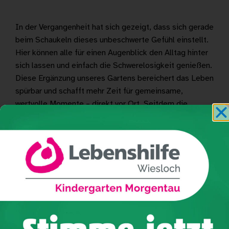
In der Vergangenheit hat sich gezeigt, dass sich gerade
beim Schaukeln dieses unbeschwerte Gefühl einstellt.
Hier können alle für einen Augenblick den Alltag hinter
sich lassen und einfach die Schwerelosigkeit genießen.
Diese Ergänzung unseres Gartens bereichert das Leben
spürbar und schafft mehr Zeit für gemeinsame,
wertvolle Momente – direkt vor Ort. Seitdem die
Vogelnestschaukel im Garten des Heinz Schmidt-Rohr
Hauses aufgestellt wurde, sorgt sie dort bei allen für
große Begeisterung und wird gerne genutzt.
Ein herzliches Dankschön geht an die Sponsoren BASF
und die Sparkasse Heidelberg. Sie haben uns die
Umsetzung dieses Projektes ermöglicht. Durch dieses
Engagement schenken sie unseren Klientinnen und
Klienten wertvolle Momente voller Freude und