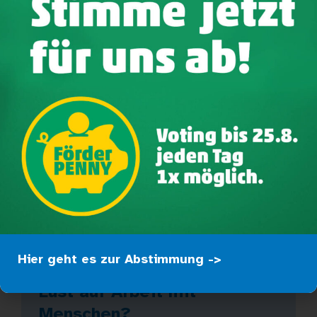
Evangelischen Kirchplatz und verleihen der Innenstadt
eine besonders stimmungsvolle Atmosphäre.
Ein weiteres Highlight war der Besuch des Nikolaus im
Kindergarten. Die Aufregung war groß, und alle
lauschten gespannt seinen Worten. Jedes Kind erhielt
seinen gefüllten Socken zurück, begleitet von einem
persönlichen Nikolausspruch, den der Nikolaus feierlich
vorlas.
Ein herzlicher Dank gilt den Wieslocher Frauen für die
großzügige Spende der Füllungen – und
selbstverständlich unserem wunderbaren Nikolaus!
Hier geht es zur Abstimmung ->
Lust auf Arbeit mit
Menschen?