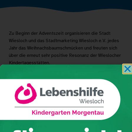
Zu Beginn der Adventszeit organisieren die Stadt
Wiesloch und das Stadtmarketing Wiesloch e.V. jedes
Jahr das Weihnachsbaumschmücken und freuten sich
über die erneut sehr positive Resonanz der Wieslocher
Kindertagesstätten.
Ines Adam und Oberbürgermeister Dirk Elkemann
begrüßten uns sowie die anderen Kindergärten herzlich.
Anschließend durfte sich jede Einrichtung einen
eigenen Tannenbaum aussuchen – und dann ging es los!
Mit großer Begeisterung hängten die Kinder ihren
selbstgebastelten Weihnachtsschmuck an den Baum.
Die farbenfrohen Bäumchen verbinden den
Weihnachtsmarkt vom Marktplatz bis hin zum