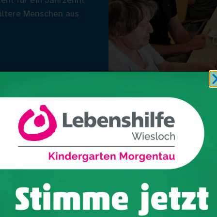
teht für ein Jahrzehnt
ältere Menschen aus
t feierte am 16. Juni 2025 sein
für ein Jahrzehnt voller Engagement und
Lust 
serer Gemeinschaft.