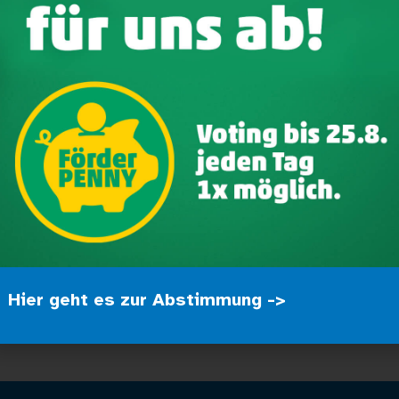
Mens
gesstruktur für Senioren betreut. Seit
Werde Te
team den Senior:innen durch vielfältige
hauptamt
uelle Betreuung den Tag aktiv zu
Werkstatt ermöglicht den Senior:innen
Wir freue
en. Das Jubiläum bietet die Möglichkeit,
aktuellen
 und gleichzeitig die Zukunft mit neuen
Jobs
– od
Mitm
uppen aus dem Förder- und
 Kuchen, und strahlten bei bester Laune
Hier geht es zur Abstimmung ->