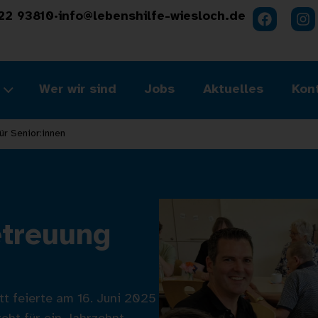
22 93810
·
info@lebenshilfe-wiesloch.de
Wer wir sind
Jobs
Aktuelles
Kon
r Senior:innen
etreuung
tt feierte am 16. Juni 2025